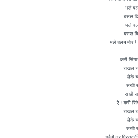
भले बल
बसल दिल
भले बल
बसल दिल
भले बलम मोर ! 
करी सिंगा
राखल चा
लेके
सखी स
सखी सई
ऐ ! करी सिं
राखल चा
लेके
सखी स
गईनी तर प्रियदर्शी