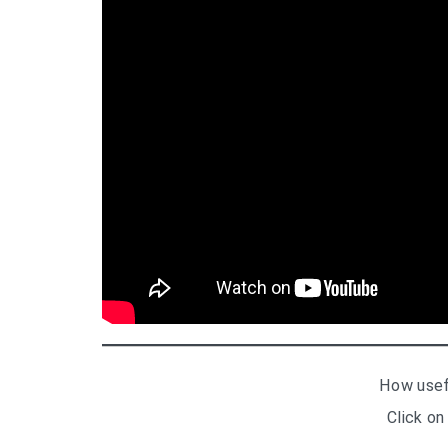
How usef
Click on 