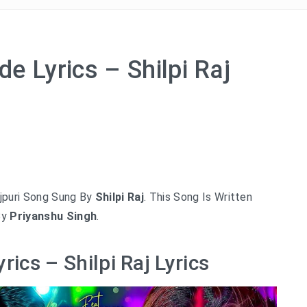
e Lyrics – Shilpi Raj
jpuri Song Sung By
Shilpi Raj
. This Song Is Written
By
Priyanshu Singh
.
ics – Shilpi Raj Lyrics