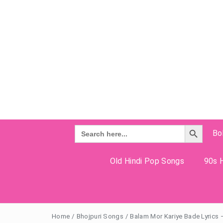
Search Button
Search
Bo
for:
Old Hindi Pop Songs
90s H
Home
/
Bhojpuri Songs
/
Balam Mor Kariye Bade Lyrics –