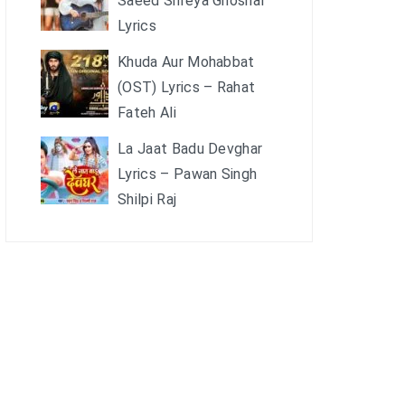
Saeed Shreya Ghoshal
Lyrics
Khuda Aur Mohabbat
(OST) Lyrics – Rahat
Fateh Ali
La Jaat Badu Devghar
Lyrics – Pawan Singh
Shilpi Raj