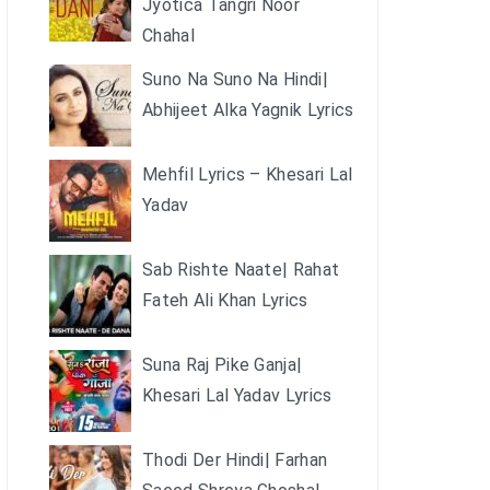
Jyotica Tangri Noor
Chahal
Suno Na Suno Na Hindi|
Abhijeet Alka Yagnik Lyrics
Mehfil Lyrics – Khesari Lal
Yadav
Sab Rishte Naate| Rahat
Fateh Ali Khan Lyrics
Suna Raj Pike Ganja|
Khesari Lal Yadav Lyrics
Thodi Der Hindi| Farhan