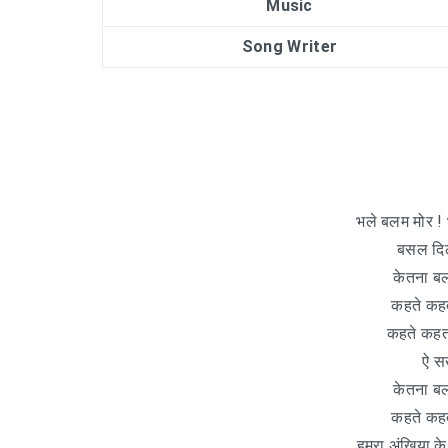
Music
Song Writer
भले बलम मोर ! 
बसल दिल
केतना ब
कहते कहत
कहते कहत 
ऐ स
केतना ब
कहते कहत
हमरा अंखिया के