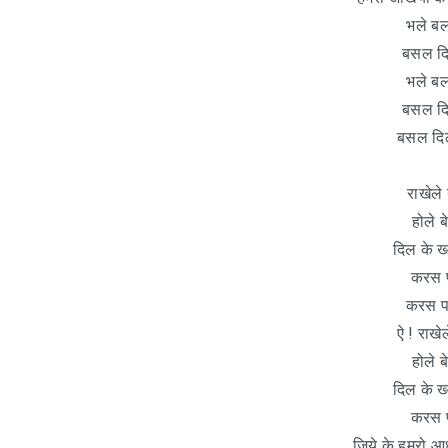
भले बल
बसल दिल
भले बल
बसल दिल
बसल दिल
राखेले
होले ब
दिल के ख
करस प
करस पा
ऐ ! राख
होले ब
दिल के ख
करस प
जिये के हमरो आ