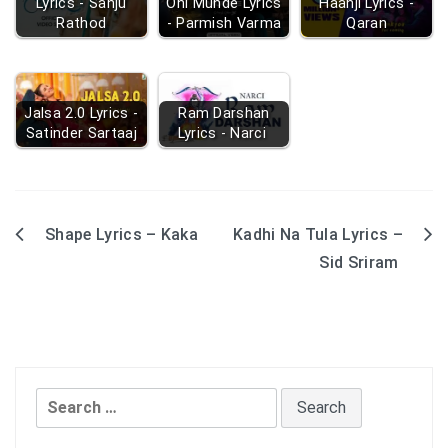
Lyrics - Sanju
Ohi Munde Lyrics
Haanji Lyrics -
Rathod
- Parmish Varma
Qaran
Jalsa 2.0 Lyrics -
Ram Darshan
Satinder Sartaaj
Lyrics - Narci
Shape Lyrics – Kaka
Kadhi Na Tula Lyrics –
Post
Sid Sriram
navigation
Search
for: