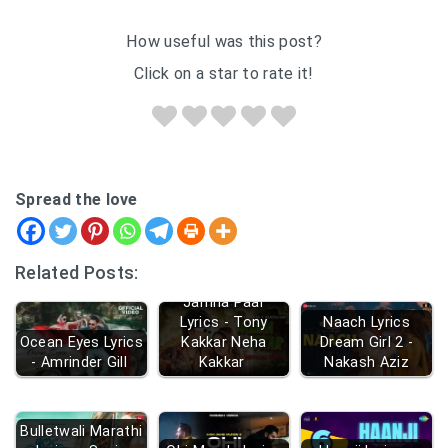
How useful was this post?
Click on a star to rate it!
Spread the love
Related Posts:
Jamna Paar
Lyrics - Tony
Naach Lyrics
Ocean Eyes Lyrics
Kakkar Neha
Dream Girl 2 -
- Amrinder Gill
Kakkar
Nakash Aziz
Bulletwali Marathi