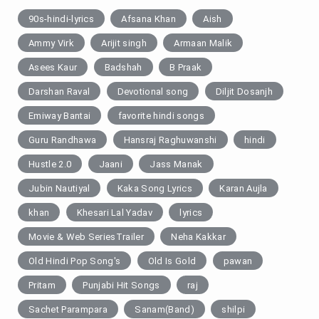
90s-hindi-lyrics
Afsana Khan
Aish
Ammy Virk
Arijit singh
Armaan Malik
Asees Kaur
Badshah
B Praak
Darshan Raval
Devotional song
Diljit Dosanjh
Emiway Bantai
favorite hindi songs
Guru Randhawa
Hansraj Raghuwanshi
hindi
Hustle 2.0
Jaani
Jass Manak
Jubin Nautiyal
Kaka Song Lyrics
Karan Aujla
khan
Khesari Lal Yadav
lyrics
Movie & Web SeriesTrailer
Neha Kakkar
Old Hindi Pop Song's
Old Is Gold
pawan
Pritam
Punjabi Hit Songs
raj
Sachet Parampara
Sanam(Band)
shilpi