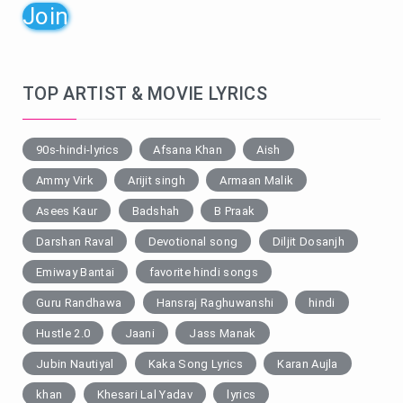
Join
TOP ARTIST & MOVIE LYRICS
90s-hindi-lyrics
Afsana Khan
Aish
Ammy Virk
Arijit singh
Armaan Malik
Asees Kaur
Badshah
B Praak
Darshan Raval
Devotional song
Diljit Dosanjh
Emiway Bantai
favorite hindi songs
Guru Randhawa
Hansraj Raghuwanshi
hindi
Hustle 2.0
Jaani
Jass Manak
Jubin Nautiyal
Kaka Song Lyrics
Karan Aujla
khan
Khesari Lal Yadav
lyrics