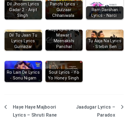
Dil Jhoom Lyrics
Panchi Lyrics -
Gadar 2 - Arijit
Gulzaar
Ram Darshan
Singh
Chhaniwala
Lyrics - Narci
Chand Nazar
Aaya Lyrics- Raj
Dil Tu Jaan Tu
Mawar |
Lyrics Lyrics
Meenakshi
Tu Aaja Na Lyrics
Gurnazar
Panchal
- Stebin Ben
Ro Lain De Lyrics
Soul Lyrics - Yo
- Sonu Nigam
Yo Honey Singh
Haye Haye Majboori
Jaadugar Lyrics –
Post
Lyrics – Shruti Rane
Paradox
navigation