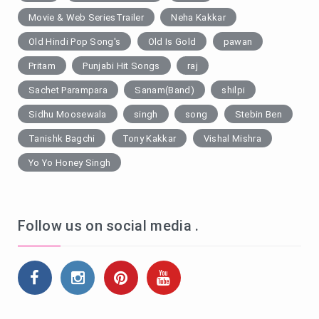
Movie & Web SeriesTrailer
Neha Kakkar
Old Hindi Pop Song's
Old Is Gold
pawan
Pritam
Punjabi Hit Songs
raj
Sachet Parampara
Sanam(Band)
shilpi
Sidhu Moosewala
singh
song
Stebin Ben
Tanishk Bagchi
Tony Kakkar
Vishal Mishra
Yo Yo Honey Singh
Follow us on social media .