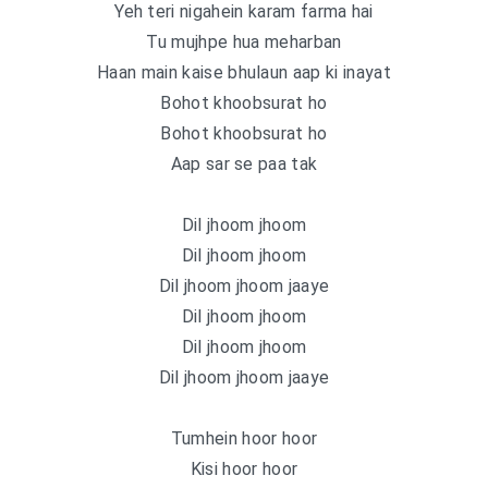
Yeh teri nigahein karam farma hai
Tu mujhpe hua meharban
Haan main kaise bhulaun aap ki inayat
Bohot khoobsurat ho
Bohot khoobsurat ho
Aap sar se paa tak
Dil jhoom jhoom
Dil jhoom jhoom
Dil jhoom jhoom jaaye
Dil jhoom jhoom
Dil jhoom jhoom
Dil jhoom jhoom jaaye
Tumhein hoor hoor
Kisi hoor hoor