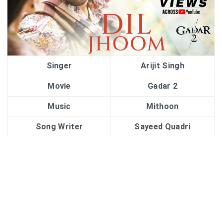
Singer
Arijit Singh
Movie
Gadar 2
Music
Mithoon
Song Writer
Sayeed Quadri