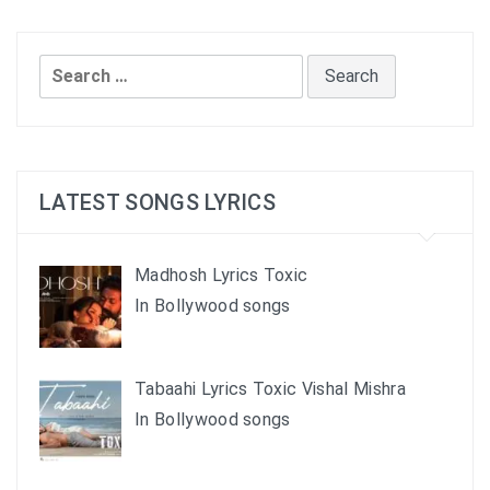
Search
for:
LATEST SONGS LYRICS
Madhosh Lyrics Toxic
In Bollywood songs
Tabaahi Lyrics Toxic Vishal Mishra
In Bollywood songs