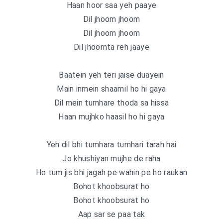
Haan hoor saa yeh paaye
Dil jhoom jhoom
Dil jhoom jhoom
Dil jhoomta reh jaaye
Baatein yeh teri jaise duayein
Main inmein shaamil ho hi gaya
Dil mein tumhare thoda sa hissa
Haan mujhko haasil ho hi gaya
Yeh dil bhi tumhara tumhari tarah hai
Jo khushiyan mujhe de raha
Ho tum jis bhi jagah pe wahin pe ho raukan
Bohot khoobsurat ho
Bohot khoobsurat ho
Aap sar se paa tak