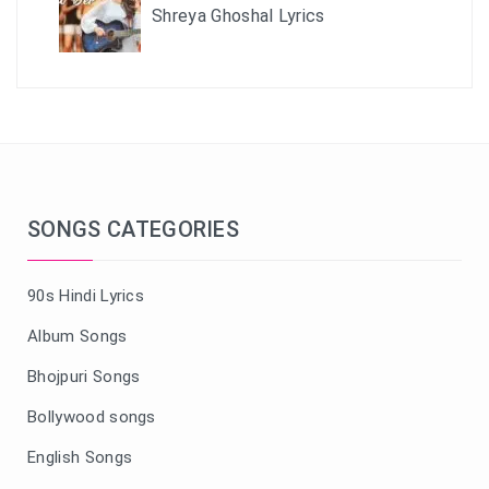
Shreya Ghoshal Lyrics
SONGS CATEGORIES
90s Hindi Lyrics
Album Songs
Bhojpuri Songs
Bollywood songs
English Songs