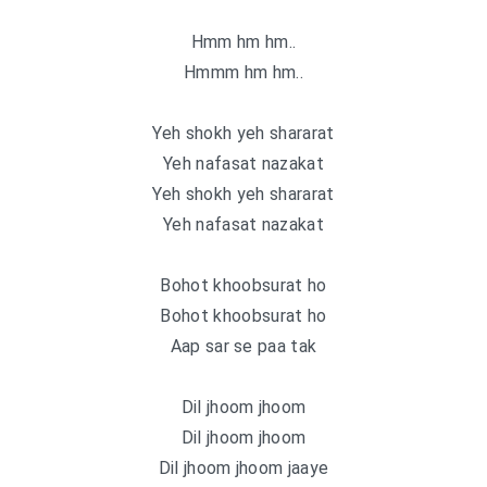
Hmm hm hm..
Hmmm hm hm..
Yeh shokh yeh shararat
Yeh nafasat nazakat
Yeh shokh yeh shararat
Yeh nafasat nazakat
Bohot khoobsurat ho
Bohot khoobsurat ho
Aap sar se paa tak
Dil jhoom jhoom
Dil jhoom jhoom
Dil jhoom jhoom jaaye