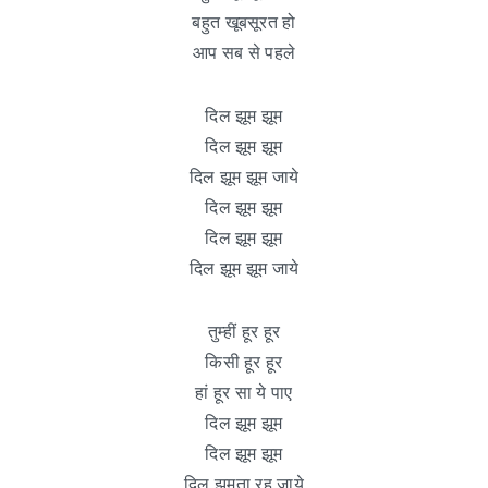
बहुत खूबसूरत हो
आप सब से पहले
दिल झूम झूम
दिल झूम झूम
दिल झूम झूम जाये
दिल झूम झूम
दिल झूम झूम
दिल झूम झूम जाये
तुम्हीं हूर हूर
किसी हूर हूर
हां हूर सा ये पाए
दिल झूम झूम
दिल झूम झूम
दिल झूमता रह जाये