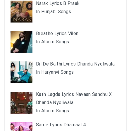
Narak Lyrics B Praak
In Punjabi Songs
Breathe Lyrics Vilen
In Album Songs
Dil De Baithi Lyrics Dhanda Nyoliwala
In Haryanvi Songs
Kath Lagda Lyrics Navaan Sandhu X
Dhanda Nyoliwala
In Album Songs
Saree Lyrics Dhamaal 4