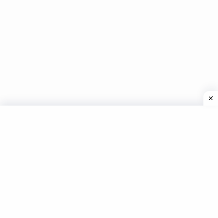
Copyright © 2026
Lyrics Know
. All rights reserved.
Pashmina Theme by
FRT