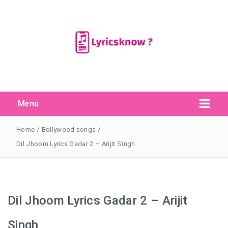
Menu
Search Button
Search
for:
Home
/
Bollywood songs
/
Dil Jhoom Lyrics Gadar 2 – Arijit Singh
Dil Jhoom Lyrics Gadar 2 – Arijit
Singh