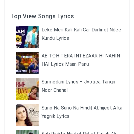
Top View Songs Lyrics
Leke Meri Kali Kali Car Darling| Ndee
Kundu Lyrics
AB TOH TERA INTEZAAR HI NAHIN
HAI Lyrics Maan Panu
Surmedani Lyrics – Jyotica Tangri
Noor Chahal
Suno Na Suno Na Hindi| Abhijeet Alka
Yagnik Lyrics
Sab Rishte Naate| Rahat Fateh Ali