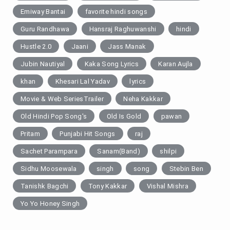
Emiway Bantai
favorite hindi songs
Guru Randhawa
Hansraj Raghuwanshi
hindi
Hustle 2.0
Jaani
Jass Manak
Jubin Nautiyal
Kaka Song Lyrics
Karan Aujla
khan
Khesari Lal Yadav
lyrics
Movie & Web SeriesTrailer
Neha Kakkar
Old Hindi Pop Song's
Old Is Gold
pawan
Pritam
Punjabi Hit Songs
raj
Sachet Parampara
Sanam(Band)
shilpi
Sidhu Moosewala
singh
song
Stebin Ben
Tanishk Bagchi
Tony Kakkar
Vishal Mishra
Yo Yo Honey Singh