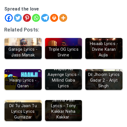
Spread the love
Related Posts:
Hisaab Lyrics -
Garage Lyrics -
Triple OG Lyrics
Divine Karan
Jass Manak
Divine
Aujla
Wapas Na
Aayenge Lyrics -
Dil Jhoom Lyrics
Haanji Lyrics -
Millind Gaba
Gadar 2 - Arijit
Qaran
Lyrics
Singh
Jamna Paar
Dil Tu Jaan Tu
Lyrics - Tony
Lyrics Lyrics
Kakkar Neha
Gurnazar
Kakkar