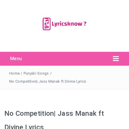
Menu
Search Button
Search
for:
Home
/
Punjabi Songs
/
No Competition| Jass Manak ft Divine Lyrics
No Competition| Jass Manak ft
Divine Lyrics