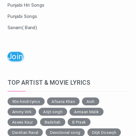
Punjabi Hit Songs
Punjabi Songs
Sanam( Band)
Join
TOP ARTIST & MOVIE LYRICS
90s-hindi-lyrics
Afsana Khan
Aish
Ammy Virk
Arijit singh
Armaan Malik
Asees Kaur
Badshah
B Praak
Darshan Raval
Devotional song
Diljit Dosanjh