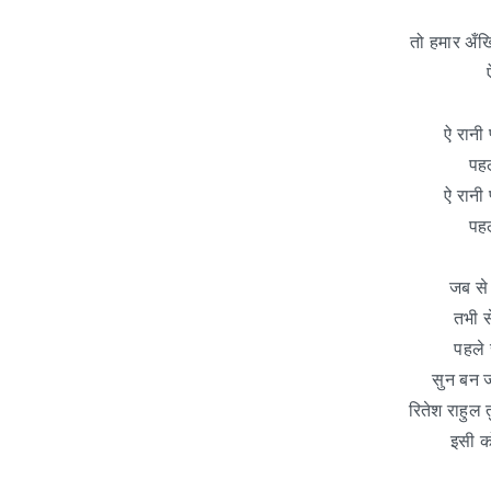
तो हमार अँखि
ऐ रानी 
पहल
ऐ रानी 
पहल
जब से 
तभी स
पहले स
सुन बन जा 
रितेश राहुल त
इसी क