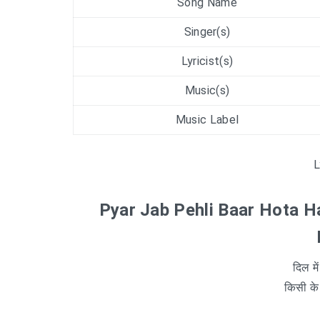
Song Name
Singer(s)
Lyricist(s)
Music(s)
Music Label
L
Pyar Jab Pehli Baar Hota H
दिल में
किसी के 