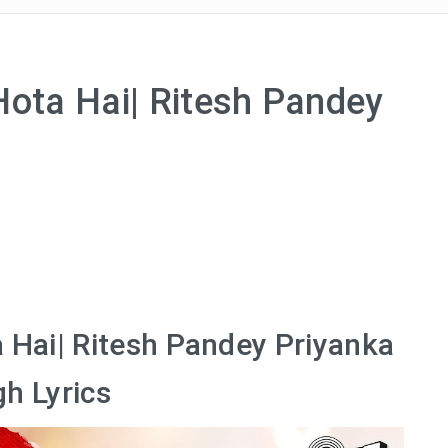
Hota Hai| Ritesh Pandey
s
a Hai| Ritesh Pandey Priyanka
gh Lyrics