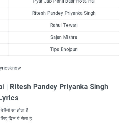
Pyar Jab Pehli Baar Hota Hai
Ritesh Pandey Priyanka Singh
Rahul Tewari
Sajan Mishra
Tips Bhojpuri
yricsknow
ai | Ritesh Pandey Priyanka Singh
Lyrics
 बेचैनी सा होता है
लिए दिल ये रोता है