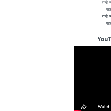
रानी प
पहल
रानी प
पहल
YouT