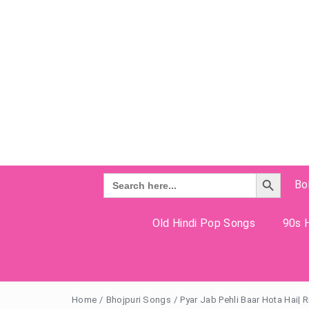
Search Button
Search
Bo
for:
Old Hindi Pop Songs
90s H
Home
/
Bhojpuri Songs
/
Pyar Jab Pehli Baar Hota Hai| 