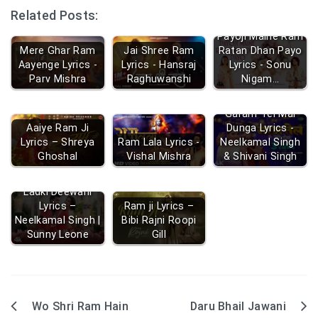
Related Posts:
Payoji Maine Ram
Mere Ghar Ram
Jai Shree Ram
Ratan Dhan Payo
Aayenge Lyrics -
Lyrics - Hansraj
Lyrics - Sonu
Parv Mishra
Raghuwanshi
Nigam…
Garam Tel Mal
Aaiye Ram Ji
Dunga Lyrics -
Lyrics – Shreya
Ram Lala Lyrics -
Neelkamal Singh
Ghoshal
Vishal Mishra
& Shivani Singh
Ladki Deewani
Lyrics –
Ram ji Lyrics –
Neelkamal Singh |
Bibi Rajni Roopi
Sunny Leone
Gill
Wo Shri Ram Hain
Daru Bhail Jawani
Post