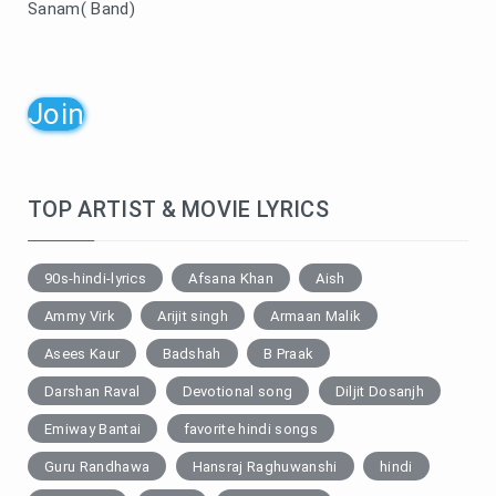
Sanam( Band)
Join
TOP ARTIST & MOVIE LYRICS
90s-hindi-lyrics
Afsana Khan
Aish
Ammy Virk
Arijit singh
Armaan Malik
Asees Kaur
Badshah
B Praak
Darshan Raval
Devotional song
Diljit Dosanjh
Emiway Bantai
favorite hindi songs
Guru Randhawa
Hansraj Raghuwanshi
hindi