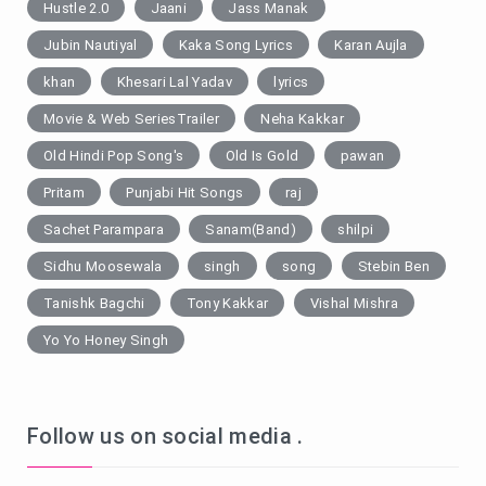
Hustle 2.0
Jaani
Jass Manak
Jubin Nautiyal
Kaka Song Lyrics
Karan Aujla
khan
Khesari Lal Yadav
lyrics
Movie & Web SeriesTrailer
Neha Kakkar
Old Hindi Pop Song's
Old Is Gold
pawan
Pritam
Punjabi Hit Songs
raj
Sachet Parampara
Sanam(Band)
shilpi
Sidhu Moosewala
singh
song
Stebin Ben
Tanishk Bagchi
Tony Kakkar
Vishal Mishra
Yo Yo Honey Singh
Follow us on social media .