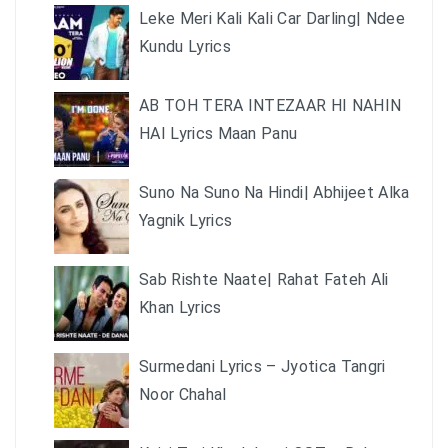
Leke Meri Kali Kali Car Darling| Ndee
Kundu Lyrics
AB TOH TERA INTEZAAR HI NAHIN
HAI Lyrics Maan Panu
Suno Na Suno Na Hindi| Abhijeet Alka
Yagnik Lyrics
Sab Rishte Naate| Rahat Fateh Ali
Khan Lyrics
Surmedani Lyrics – Jyotica Tangri
Noor Chahal