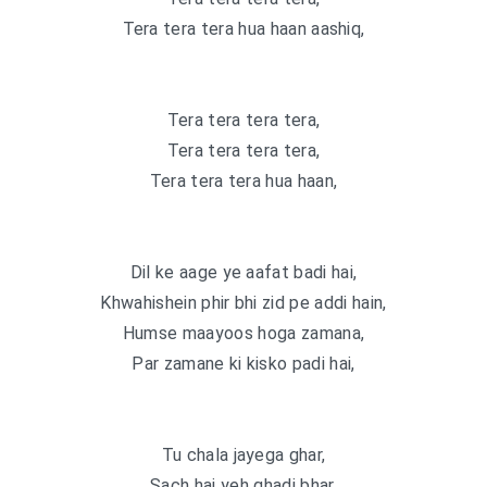
Tera tera tera hua haan aashiq,
Tera tera tera tera,
Tera tera tera tera,
Tera tera tera hua haan,
Dil ke aage ye aafat badi hai,
Khwahishein phir bhi zid pe addi hain,
Humse maayoos hoga zamana,
Par zamane ki kisko padi hai,
Tu chala jayega ghar,
Sach hai yeh ghadi bhar,