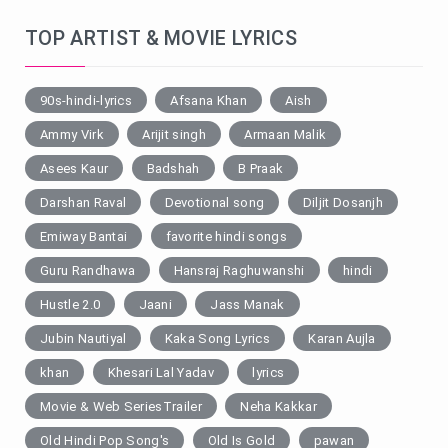
TOP ARTIST & MOVIE LYRICS
90s-hindi-lyrics
Afsana Khan
Aish
Ammy Virk
Arijit singh
Armaan Malik
Asees Kaur
Badshah
B Praak
Darshan Raval
Devotional song
Diljit Dosanjh
Emiway Bantai
favorite hindi songs
Guru Randhawa
Hansraj Raghuwanshi
hindi
Hustle 2.0
Jaani
Jass Manak
Jubin Nautiyal
Kaka Song Lyrics
Karan Aujla
khan
Khesari Lal Yadav
lyrics
Movie & Web SeriesTrailer
Neha Kakkar
Old Hindi Pop Song's
Old Is Gold
pawan