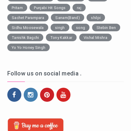
Pritam
Punjabi Hit Songs
raj
Sachet Parampara
Sanam(Band)
shilpi
Sidhu Moosewala
singh
song
Stebin Ben
Tanishk Bagchi
Tony Kakkar
Vishal Mishra
Yo Yo Honey Singh
Follow us on social media .