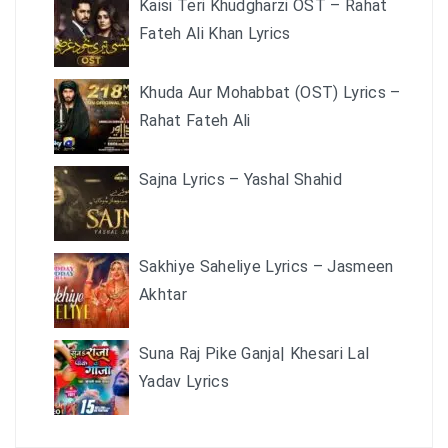
Kaisi Teri Khudgharzi OST – Rahat
Fateh Ali Khan Lyrics
Khuda Aur Mohabbat (OST) Lyrics –
Rahat Fateh Ali
Sajna Lyrics – Yashal Shahid
Sakhiye Saheliye Lyrics – Jasmeen
Akhtar
Suna Raj Pike Ganja| Khesari Lal
Yadav Lyrics