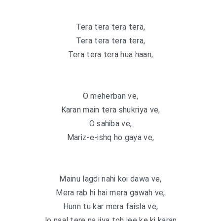
Tera tera tera tera,
Tera tera tera tera,
Tera tera tera hua haan,
O meherban ve,
Karan main tera shukriya ve,
O sahiba ve,
Mariz-e-ishq ho gaya ve,
Mainu lagdi nahi koi dawa ve,
Mera rab hi hai mera gawah ve,
Hunn tu kar mera faisla ve,
Jo naal tere na jiya toh jee ke ki karan,