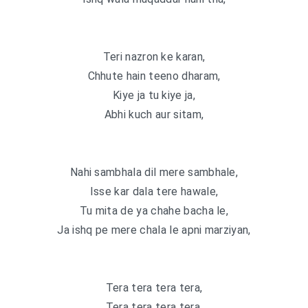
Teri nazron ke karan,
Chhute hain teeno dharam,
Kiye ja tu kiye ja,
Abhi kuch aur sitam,
Nahi sambhala dil mere sambhale,
Isse kar dala tere hawale,
Tu mita de ya chahe bacha le,
Ja ishq pe mere chala le apni marziyan,
Tera tera tera tera,
Tera tera tera tera,