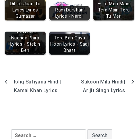
Dil Tu Jaan Tu
– Tu Meri Main
Lyrics Lyrics
Ram Darshan
Tera Main Tera
Gurnazar
Lyrics - Narci
Tu Meri
Tera Hoke
Nachda Phira
Tera Ban Gaya
Lyrics - Stebin
Hoon Lyrics - Saaj
Ben
Bhatt
Ishq Sufiyana Hindi|
Sukoon Mila Hindi|
Post
Kamal Khan Lyrics
Arijit Singh Lyrics
navigation
Search