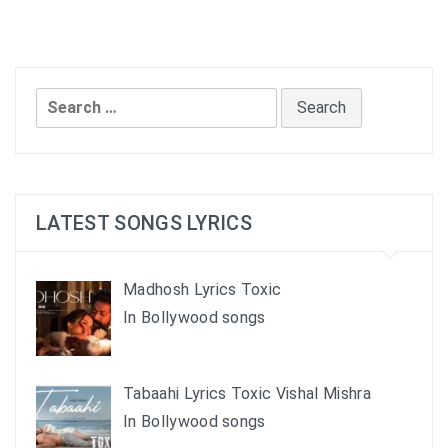
Search
for:
LATEST SONGS LYRICS
Madhosh Lyrics Toxic
In Bollywood songs
Tabaahi Lyrics Toxic Vishal Mishra
In Bollywood songs