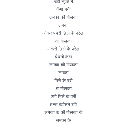
उहो चुल्हि में
केंगा बनी
लमका की गोलका
लमका
ओकर पपरी छिले के परेला
आ गोलका
ओकरो छिले के परेला
ई बनी केंगा
लमका की गोलका
लमका
मिसे के परी
आ गोलका
उहो मिसे के परी
टेस्ट कईसन रही
लमका के की गोलका के
लमका के