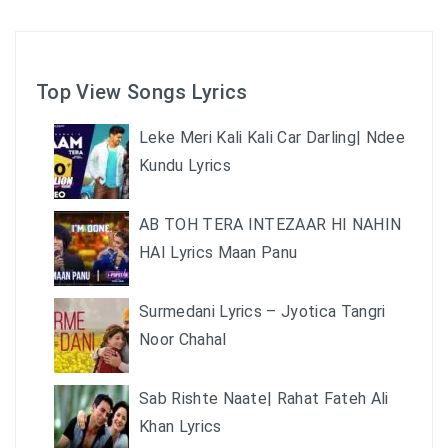
Top View Songs Lyrics
Leke Meri Kali Kali Car Darling| Ndee
Kundu Lyrics
AB TOH TERA INTEZAAR HI NAHIN
HAI Lyrics Maan Panu
Surmedani Lyrics – Jyotica Tangri
Noor Chahal
Sab Rishte Naate| Rahat Fateh Ali
Khan Lyrics