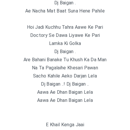
Dj Baigan .
Ae Nacha Mat Baat Suna Hene Pahile
Hoi Jadi Kuchhu Tahra Aawe Ke Pari
Doctory Se Dawa Liyawe Ke Pari
Lamka Ki Golka
Dj Baigan .
Are Bahani Banake Tu Khush Ka Da Man
Na Ta Pagalaihe Khesari Pawan
Sacho Kahile Aeko Darjan Lela
Dj Baigan ..! Dj Baigan ..
Aawa Ae Dhan Baigan Lela
Aawa Ae Dhan Baigan Lela
E Khail Kenga Jaai