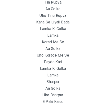
Tin Rupya
Aa Golka
Uho Tine Rupya
Kaha Se Liyail Bada
Lamka Ki Golka
Lamka
Korad Me Se
Aa Golka
Uho Korade Me Se
Fayda Kari
Lamka Ki Golka
Lamka
Bharpur
Aa Golka
Uho Bharpur
E Paki Kaise