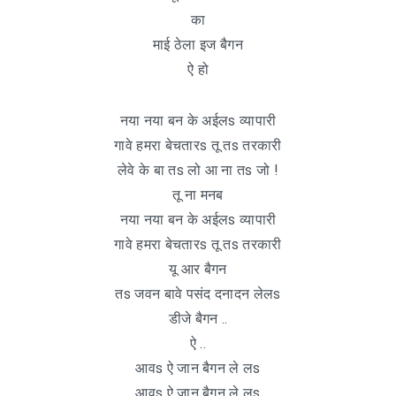
का
माई ठेला इज बैगन
ऐ हो
नया नया बन के अईलs व्यापारी
गावे हमरा बेचतारs तू तs तरकारी
लेवे के बा तs लो आ ना तs जो !
तू ना मनब
नया नया बन के अईलs व्यापारी
गावे हमरा बेचतारs तू तs तरकारी
यू आर बैगन
तs जवन बावे पसंद दनादन लेलs
डीजे बैगन ..
ऐ ..
आवs ऐ जान बैगन ले लs
आवs ऐ जान बैगन ले लs