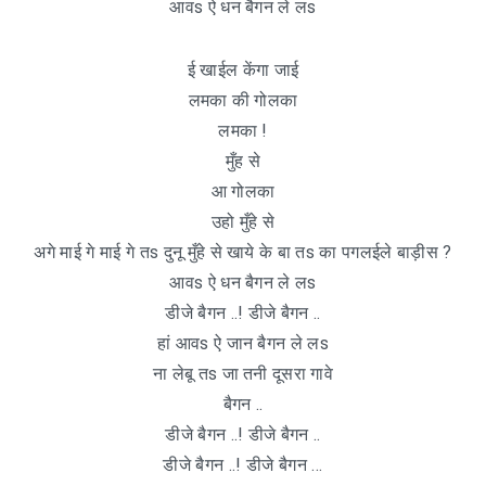
आवs ऐ धन बैगन ले लs
ई खाईल केंगा जाई
लमका की गोलका
लमका !
मुँह से
आ गोलका
उहो मुँहे से
अगे माई गे माई गे तs दुनू मुँहे से खाये के बा तs का पगलईले बाड़ीस ?
आवs ऐ धन बैगन ले लs
डीजे बैगन ..! डीजे बैगन ..
हां आवs ऐ जान बैगन ले लs
ना लेबू तs जा तनी दूसरा गावे
बैगन ..
डीजे बैगन ..! डीजे बैगन ..
डीजे बैगन ..! डीजे बैगन …