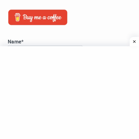
Name*
Email*
Disclaimer:
DISCLAIMER:All song lyrics displayed here are for