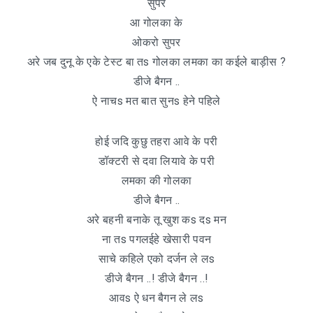
सुपर
आ गोलका के
ओकरो सुपर
अरे जब दुनू के एके टेस्ट बा तs गोलका लमका का कईले बाड़ीस ?
डीजे बैगन ..
ऐ नाचs मत बात सुनs हेने पहिले
होई जदि कुछु तहरा आवे के परी
डॉक्टरी से दवा लियावे के परी
लमका की गोलका
डीजे बैगन ..
अरे बहनी बनाके तू खुश कs दs मन
ना तs पगलईहे खेसारी पवन
साचे कहिले एको दर्जन ले लs
डीजे बैगन ..! डीजे बैगन ..!
आवs ऐ धन बैगन ले लs