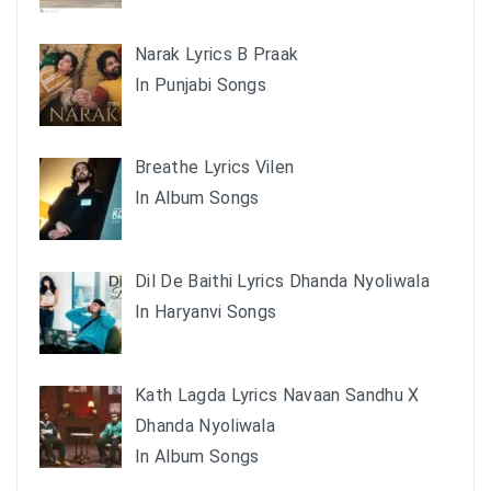
Narak Lyrics B Praak
In Punjabi Songs
Breathe Lyrics Vilen
In Album Songs
Dil De Baithi Lyrics Dhanda Nyoliwala
In Haryanvi Songs
Kath Lagda Lyrics Navaan Sandhu X
Dhanda Nyoliwala
In Album Songs