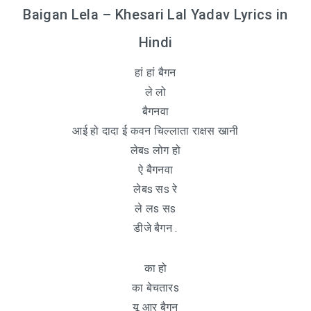
Baigan Lela – Khesari Lal Yadav Lyrics in
Hindi
हां हां बैगन
ले लो
बैगनवा
आई हो दादा ई कवन चिल्लाता राक्षस खानी
लेबs लोग हो
ऐ बैगनवा
लेबs सs रे
ले लs सs
डीजे बैगन .
का हो
का बेचतारs
यू आर बैगन