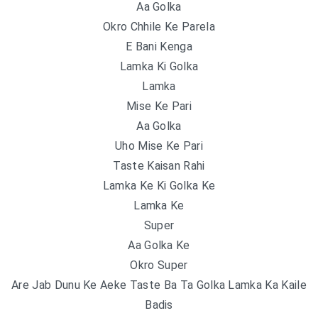
Aa Golka
Okro Chhile Ke Parela
E Bani Kenga
Lamka Ki Golka
Lamka
Mise Ke Pari
Aa Golka
Uho Mise Ke Pari
Taste Kaisan Rahi
Lamka Ke Ki Golka Ke
Lamka Ke
Super
Aa Golka Ke
Okro Super
Are Jab Dunu Ke Aeke Taste Ba Ta Golka Lamka Ka Kaile
Badis