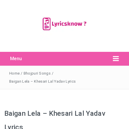
Menu
Search Button
Search
for:
Home
/
Bhojpuri Songs
/
Baigan Lela – Khesari Lal Yadav Lyrics
Baigan Lela – Khesari Lal Yadav
Lyrics