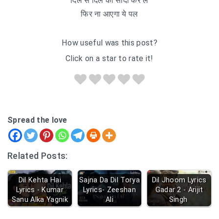
दिल से दिल का सौदा कर ले
फिर ना आएगा ये पल
How useful was this post?
Click on a star to rate it!
Spread the love
Related Posts:
Dil Kehta Hai
Sajna Da Dil Torya
Dil Jhoom Lyrics
Lyrics - Kumar
Lyrics- Zeeshan
Gadar 2 - Arijit
Sanu Alka Yagnik
Ali
Singh