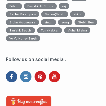
Pritam
Punjabi Hit Songs
raj
Sachet Parampara
Sanam(Band)
shilpi
Sidhu Moosewala
singh
song
Stebin Ben
Tanishk Bagchi
Tony Kakkar
Vishal Mishra
Yo Yo Honey Singh
Follow us on social media .