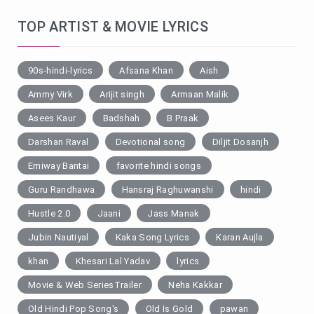
TOP ARTIST & MOVIE LYRICS
90s-hindi-lyrics
Afsana Khan
Aish
Ammy Virk
Arijit singh
Armaan Malik
Asees Kaur
Badshah
B Praak
Darshan Raval
Devotional song
Diljit Dosanjh
Emiway Bantai
favorite hindi songs
Guru Randhawa
Hansraj Raghuwanshi
hindi
Hustle 2.0
Jaani
Jass Manak
Jubin Nautiyal
Kaka Song Lyrics
Karan Aujla
khan
Khesari Lal Yadav
lyrics
Movie & Web SeriesTrailer
Neha Kakkar
Old Hindi Pop Song's
Old Is Gold
pawan