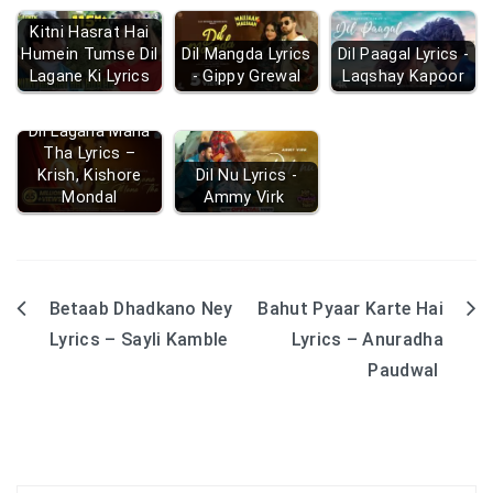
Kitni Hasrat Hai
Humein Tumse Dil
Dil Mangda Lyrics
Dil Paagal Lyrics -
Lagane Ki Lyrics
- Gippy Grewal
Laqshay Kapoor
Dil Lagana Mana
Tha Lyrics –
Krish, Kishore
Dil Nu Lyrics -
Mondal
Ammy Virk
Betaab Dhadkano Ney
Bahut Pyaar Karte Hai
Post
Lyrics – Sayli Kamble
Lyrics – Anuradha
navigation
Paudwal