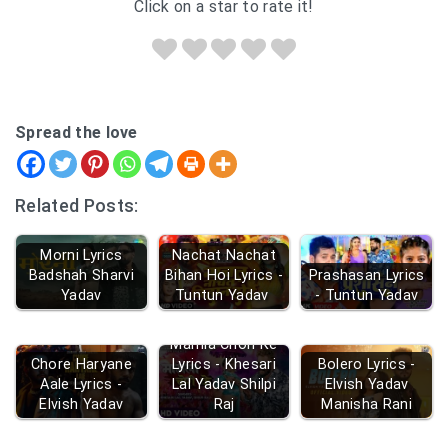
Click on a star to rate it!
Spread the love
Related Posts:
Morni Lyrics
Nachat Nachat
Badshah Sharvi
Bihan Hoi Lyrics -
Prashasan Lyrics
Yadav
Tuntun Yadav
- Tuntun Yadav
Mamla Chori Ke
Chore Haryane
Lyrics - Khesari
Bolero Lyrics -
Aale Lyrics -
Lal Yadav Shilpi
Elvish Yadav
Elvish Yadav
Raj
Manisha Rani