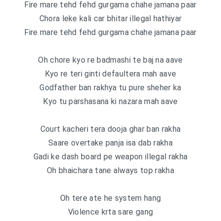
Fire mare tehd fehd gurgama chahe jamana paar
Chora leke kali car bhitar illegal hathiyar
Fire mare tehd fehd gurgama chahe jamana paar
Oh chore kyo re badmashi te baj na aave
Kyo re teri ginti defaultera mah aave
Godfather ban rakhya tu pure sheher ka
Kyo tu parshasana ki nazara mah aave
Court kacheri tera dooja ghar ban rakha
Saare overtake panja isa dab rakha
Gadi ke dash board pe weapon illegal rakha
Oh bhaichara tane always top rakha
Oh tere ate he system hang
Violence krta sare gang