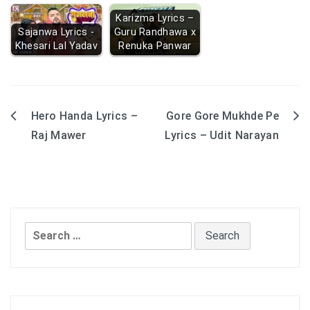
Karizma Lyrics –
Sajanwa Lyrics -
Guru Randhawa x
Khesari Lal Yadav
Renuka Panwar
Hero Handa Lyrics –
Gore Gore Mukhde Pe
Post
Raj Mawer
Lyrics – Udit Narayan
navigation
Search
for: