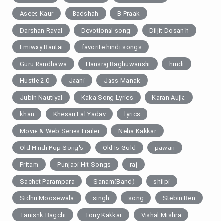
Asees Kaur
Badshah
B Praak
Darshan Raval
Devotional song
Diljit Dosanjh
Emiway Bantai
favorite hindi songs
Guru Randhawa
Hansraj Raghuwanshi
hindi
Hustle 2.0
Jaani
Jass Manak
Jubin Nautiyal
Kaka Song Lyrics
Karan Aujla
khan
Khesari Lal Yadav
lyrics
Movie & Web SeriesTrailer
Neha Kakkar
Old Hindi Pop Song's
Old Is Gold
pawan
Pritam
Punjabi Hit Songs
raj
Sachet Parampara
Sanam(Band)
shilpi
Sidhu Moosewala
singh
song
Stebin Ben
Tanishk Bagchi
Tony Kakkar
Vishal Mishra