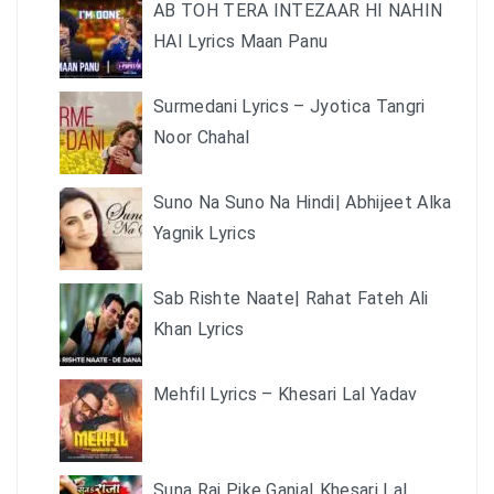
AB TOH TERA INTEZAAR HI NAHIN
HAI Lyrics Maan Panu
Surmedani Lyrics – Jyotica Tangri
Noor Chahal
Suno Na Suno Na Hindi| Abhijeet Alka
Yagnik Lyrics
Sab Rishte Naate| Rahat Fateh Ali
Khan Lyrics
Mehfil Lyrics – Khesari Lal Yadav
Suna Raj Pike Ganja| Khesari Lal