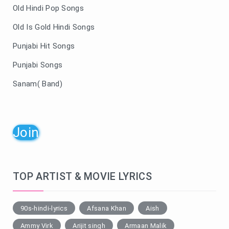
Old Hindi Pop Songs
Old Is Gold Hindi Songs
Punjabi Hit Songs
Punjabi Songs
Sanam( Band)
Join
TOP ARTIST & MOVIE LYRICS
90s-hindi-lyrics
Afsana Khan
Aish
Ammy Virk
Arijit singh
Armaan Malik