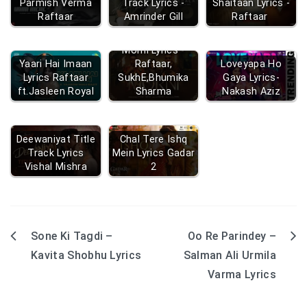
Parmish Verma
Track Lyrics -
Shaitaan Lyrics -
Raftaar
Amrinder Gill
Raftaar
Morni Lyrics -
Yaari Hai Imaan
Raftaar,
Loveyapa Ho
Lyrics Raftaar
SukhE,Bhumika
Gaya Lyrics-
ft.Jasleen Royal
Sharma
Nakash Aziz
Deewaniyat Title
Chal Tere Ishq
Track Lyrics
Mein Lyrics Gadar
Vishal Mishra
2
Sone Ki Tagdi –
Oo Re Parindey –
Post
Kavita Shobhu Lyrics
Salman Ali Urmila
navigation
Varma Lyrics