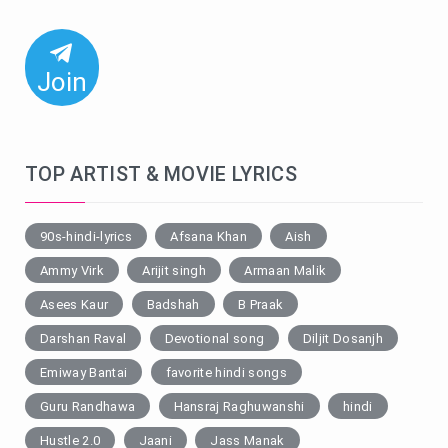
Join
TOP ARTIST & MOVIE LYRICS
90s-hindi-lyrics
Afsana Khan
Aish
Ammy Virk
Arijit singh
Armaan Malik
Asees Kaur
Badshah
B Praak
Darshan Raval
Devotional song
Diljit Dosanjh
Emiway Bantai
favorite hindi songs
Guru Randhawa
Hansraj Raghuwanshi
hindi
Hustle 2.0
Jaani
Jass Manak