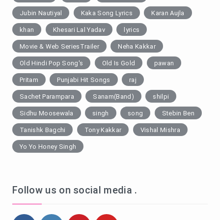
Jubin Nautiyal
Kaka Song Lyrics
Karan Aujla
khan
Khesari Lal Yadav
lyrics
Movie & Web SeriesTrailer
Neha Kakkar
Old Hindi Pop Song's
Old Is Gold
pawan
Pritam
Punjabi Hit Songs
raj
Sachet Parampara
Sanam(Band)
shilpi
Sidhu Moosewala
singh
song
Stebin Ben
Tanishk Bagchi
Tony Kakkar
Vishal Mishra
Yo Yo Honey Singh
Follow us on social media .