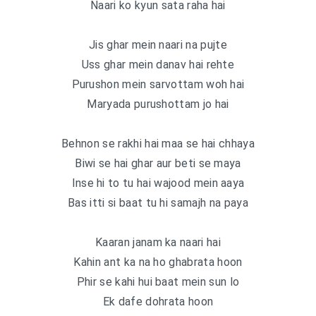
Naari ko kyun sata raha hai
Jis ghar mein naari na pujte
Uss ghar mein danav hai rehte
Purushon mein sarvottam woh hai
Maryada purushottam jo hai
Behnon se rakhi hai maa se hai chhaya
Biwi se hai ghar aur beti se maya
Inse hi to tu hai wajood mein aaya
Bas itti si baat tu hi samajh na paya
Kaaran janam ka naari hai
Kahin ant ka na ho ghabrata hoon
Phir se kahi hui baat mein sun lo
Ek dafe dohrata hoon