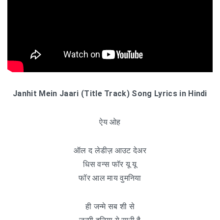
Janhit Mein Jaari (Title Track) Song Lyrics in Hindi
ऐय ओह
ऑल द लेडीज़ आउट देअर
धिस वन्स फॉर यू यू
फॉर आल माय वुमनिया
ही जन्मे सब शी से